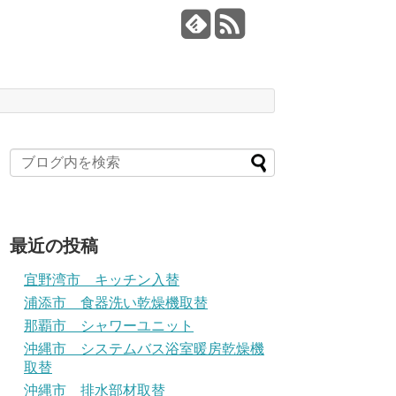
最近の投稿
宜野湾市 キッチン入替
浦添市 食器洗い乾燥機取替
那覇市 シャワーユニット
沖縄市 システムバス浴室暖房乾燥機
取替
沖縄市 排水部材取替