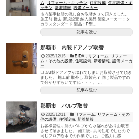
ム
,
リフォーム・キッチン
,
住宅設備
,
住宅設備・キ
ッチン
,
新着情報
,
設備メーカー
市内某事務所の流し台お取替させて頂きました。
施工前 撤去 新規設置 納入製品 製造メーカー：タ
カラスタンダード 製品：P型...
記事を読む
那覇市 内装ドアノブ取替
2025/12/15
EIDAI
,
リフォーム
,
リフォー
ム・その他の設備
,
住宅設備
,
新着情報
,
設備メーカ
ー
EIDAI製ドアノブが壊れてしまいお取替させて頂き
ました。 施工前 取外し 取替完了 同じ製品ですの
で分かりずらいですね・・・。 ...
記事を読む
那覇市 バルブ取替
2025/12/11
リフォーム
,
リフォーム・その
他の設備
,
住宅設備
,
新着情報
お客様管理ヶ所のバルブから水漏れがありお取替
させて頂きました。 施工後↓ 共同住宅でしたので
同じフロア断水での作業でした。ご協力に感...