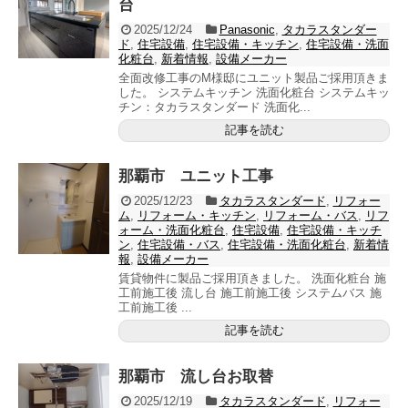
台
2025/12/24
Panasonic
,
タカラスタンダー
ド
,
住宅設備
,
住宅設備・キッチン
,
住宅設備・洗面
化粧台
,
新着情報
,
設備メーカー
全面改修工事のM様邸にユニット製品ご採用頂きま
した。 システムキッチン 洗面化粧台 システムキッ
チン：タカラスタンダード 洗面化...
記事を読む
那覇市 ユニット工事
2025/12/23
タカラスタンダード
,
リフォー
ム
,
リフォーム・キッチン
,
リフォーム・バス
,
リフ
ォーム・洗面化粧台
,
住宅設備
,
住宅設備・キッチ
ン
,
住宅設備・バス
,
住宅設備・洗面化粧台
,
新着情
報
,
設備メーカー
賃貸物件に製品ご採用頂きました。 洗面化粧台 施
工前施工後 流し台 施工前施工後 システムバス 施
工前施工後 ...
記事を読む
那覇市 流し台お取替
2025/12/19
タカラスタンダード
,
リフォー