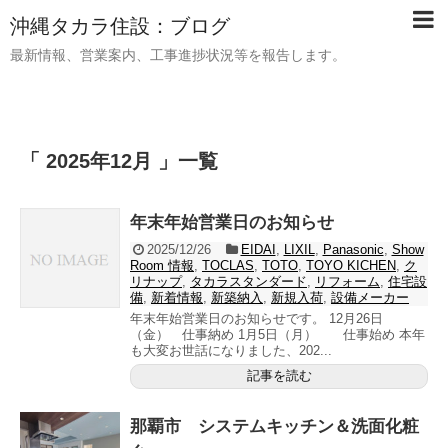
沖縄タカラ住設：ブログ
最新情報、営業案内、工事進捗状況等を報告します。
「 2025年12月 」一覧
年末年始営業日のお知らせ
2025/12/26
EIDAI
,
LIXIL
,
Panasonic
,
Show
Room 情報
,
TOCLAS
,
TOTO
,
TOYO KICHEN
,
ク
リナップ
,
タカラスタンダード
,
リフォーム
,
住宅設
備
,
新着情報
,
新築納入
,
新規入荷
,
設備メーカー
年末年始営業日のお知らせです。 12月26日
（金） 仕事納め 1月5日（月） 仕事始め 本年
も大変お世話になりました、202...
記事を読む
那覇市 システムキッチン＆洗面化粧