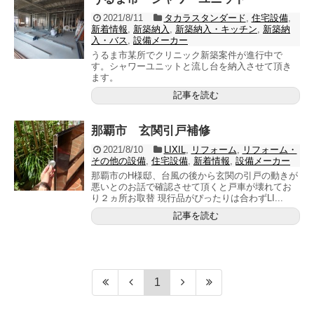
2021/8/11
タカラスタンダード
,
住宅設備
,
新着情報
,
新築納入
,
新築納入・キッチン
,
新築納
入・バス
,
設備メーカー
うるま市某所でクリニック新築案件が進行中で
す。シャワーユニットと流し台を納入させて頂き
ます。
記事を読む
那覇市 玄関引戸補修
2021/8/10
LIXIL
,
リフォーム
,
リフォーム・
その他の設備
,
住宅設備
,
新着情報
,
設備メーカー
那覇市のH様邸、台風の後から玄関の引戸の動きが
悪いとのお話で確認させて頂くと戸車が壊れてお
り２ヵ所お取替 現行品がぴったりは合わずLI...
記事を読む
1