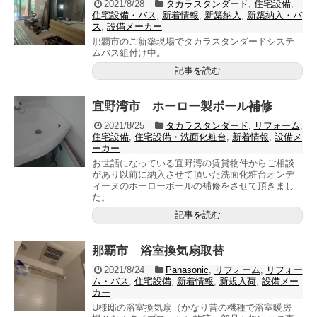
2021/8/28
タカラスタンダード
,
住宅設備
,
住宅設備・バス
,
新着情報
,
新築納入
,
新築納入・バ
ス
,
設備メーカー
那覇市のご新築現場でタカラスタンダードシステ
ムバス組付け中。
記事を読む
宜野湾市 ホーロー製ボール補修
2021/8/25
タカラスタンダード
,
リフォーム
,
住宅設備
,
住宅設備・洗面化粧台
,
新着情報
,
設備メ
ーカー
お世話になっている宜野湾の賃貸物件からご相談
があり以前に納入させて頂いた洗面化粧台オンデ
ィーヌのホーローボールの補修をさせて頂きまし
た。 ...
記事を読む
那覇市 浴室換気扇取替
2021/8/24
Panasonic
,
リフォーム
,
リフォー
ム・バス
,
住宅設備
,
新着情報
,
新規入荷
,
設備メー
カー
U様邸の浴室換気扇（かなり昔の機種で浴室暖房