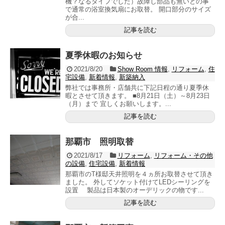
機？なるタイプでした）故障し部品も無いとの事
で通常の浴室換気扇にお取替。 開口部分のサイズ
が合...
記事を読む
夏季休暇のお知らせ
2021/8/20
Show Room 情報
,
リフォーム
,
住
宅設備
,
新着情報
,
新築納入
弊社では事務所・店舗共に下記日程の通り夏季休
暇とさせて頂きます。 ■8月21日（土）～8月23日
（月）まで 宜しくお願いします。...
記事を読む
那覇市 照明取替
2021/8/17
リフォーム
,
リフォーム・その他
の設備
,
住宅設備
,
新着情報
那覇市のT様邸天井照明を４ヵ所お取替させて頂き
ました。 外してソケット付けてLEDシーリングを
設置 製品は日本製のオーデリックの物です...
記事を読む