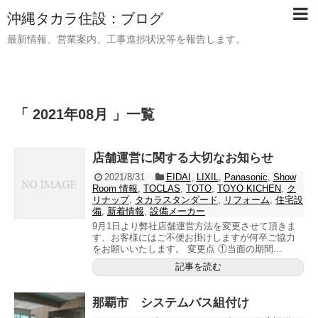
沖縄タカラ住設：ブログ
最新情報、営業案内、工事進捗状況等を報告します。
「 2021年08月 」一覧
店舗運営に関する大切なお知らせ
2021/8/31
EIDAI
,
LIXIL
,
Panasonic
,
Show
Room 情報
,
TOCLAS
,
TOTO
,
TOYO KICHEN
,
ク
リナップ
,
タカラスタンダード
,
リフォーム
,
住宅設
備
,
新着情報
,
設備メーカー
9月1日より弊社店舗運営方法を変更させて頂きま
す、お客様にはご不便お掛けしますが何卒ご協力
をお願いいたします。 変更点 ①当面の期間...
記事を読む
那覇市 システムバス組付け