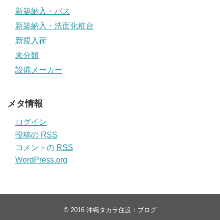
新築納入・バス
新築納入・洗面化粧台
新規入荷
未分類
設備メーカー
メタ情報
ログイン
投稿の
RSS
コメントの
RSS
WordPress.org
© 2016
沖縄タカラ住設：ブログ