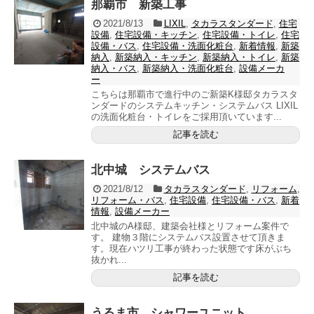
那覇市 新築工事
2021/8/13
LIXIL
,
タカラスタンダード
,
住宅
設備
,
住宅設備・キッチン
,
住宅設備・トイレ
,
住宅
設備・バス
,
住宅設備・洗面化粧台
,
新着情報
,
新築
納入
,
新築納入・キッチン
,
新築納入・トイレ
,
新築
納入・バス
,
新築納入・洗面化粧台
,
設備メーカ
ー
こちらは那覇市で進行中のご新築K様邸タカラスタ
ンダードのシステムキッチン・システムバス LIXIL
の洗面化粧台・トイレをご採用頂いています...
記事を読む
北中城 システムバス
2021/8/12
タカラスタンダード
,
リフォーム
,
リフォーム・バス
,
住宅設備
,
住宅設備・バス
,
新着
情報
,
設備メーカー
北中城のA様邸、建築会社様とリフォーム案件で
す。 建物３階にシステムバス設置させて頂きま
す。現在ハツリ工事が終わった状態です床がぶち
抜かれ...
記事を読む
うるま市 シャワーユニット