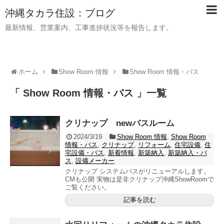
沖縄タカラ住設：ブログ
最新情報、営業案内、工事進捗状況等を報告します。
ホーム
Show Room 情報
Show Room 情報・バス
「 Show Room 情報・バス 」一覧
クリナップ newバスルーム
2024/3/19
Show Room 情報
,
Show Room
情報・バス
,
クリナップ
,
リフォーム
,
住宅設備
,
住
宅設備・バス
,
新着情報
,
新築納入
,
新築納入・バ
ス
,
設備メーカー
クリナップ システムバスがリニューアルします。
CMも公開 実物は是非クリナップ沖縄ShowRoomで
ご覧ください。
記事を読む