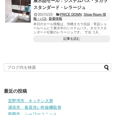
展示品セール：システムバス・タカラ
スタンダード・レラージュ
2017/1/23
PRICE DOWN
,
Show Room 情
報・バス
,
新着情報
本日のセール情報は、沖縄タカラ住設・常設ショ
ールームにて展示中のシステムバス。タカラスタ
ンダード社製のレラージュです。 寸法: 1,6...
記事を読む
最近の投稿
宜野湾市 キッチン入替
浦添市 食器洗い乾燥機取替
那覇市 シャワーユニット