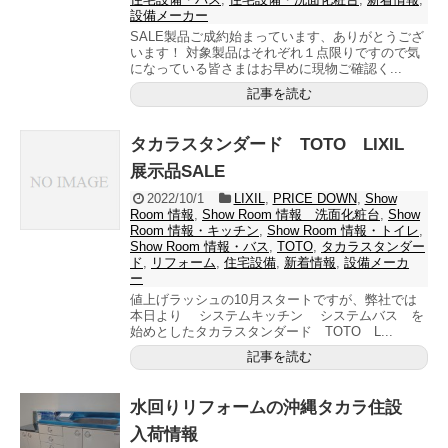
設備メーカー
SALE製品ご成約始まっています、ありがとうござ
います！ 対象製品はそれぞれ１点限りですので気
になっている皆さまはお早めに現物ご確認く...
記事を読む
タカラスタンダード TOTO LIXIL
展示品SALE
2022/10/1
LIXIL
,
PRICE DOWN
,
Show
Room 情報
,
Show Room 情報 洗面化粧台
,
Show
Room 情報・キッチン
,
Show Room 情報・トイレ
,
Show Room 情報・バス
,
TOTO
,
タカラスタンダー
ド
,
リフォーム
,
住宅設備
,
新着情報
,
設備メーカ
ー
値上げラッシュの10月スタートですが、弊社では
本日より システムキッチン システムバス を
始めとしたタカラスタンダード TOTO L...
記事を読む
水回りリフォームの沖縄タカラ住設
入荷情報