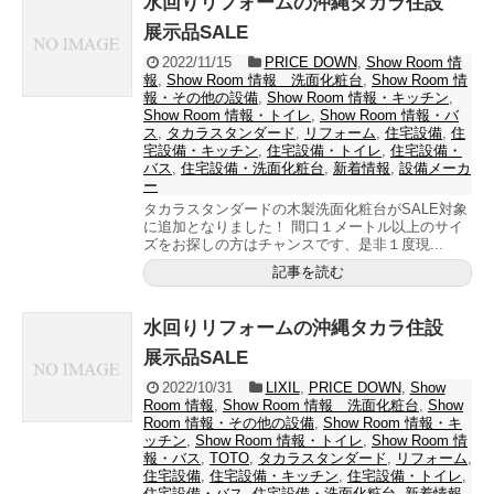
水回りリフォームの沖縄タカラ住設
展示品SALE
2022/11/15
PRICE DOWN
,
Show Room 情
報
,
Show Room 情報 洗面化粧台
,
Show Room 情
報・その他の設備
,
Show Room 情報・キッチン
,
Show Room 情報・トイレ
,
Show Room 情報・バ
ス
,
タカラスタンダード
,
リフォーム
,
住宅設備
,
住
宅設備・キッチン
,
住宅設備・トイレ
,
住宅設備・
バス
,
住宅設備・洗面化粧台
,
新着情報
,
設備メーカ
ー
タカラスタンダードの木製洗面化粧台がSALE対象
に追加となりました！ 間口１メートル以上のサイ
ズをお探しの方はチャンスです、是非１度現...
記事を読む
水回りリフォームの沖縄タカラ住設
展示品SALE
2022/10/31
LIXIL
,
PRICE DOWN
,
Show
Room 情報
,
Show Room 情報 洗面化粧台
,
Show
Room 情報・その他の設備
,
Show Room 情報・キ
ッチン
,
Show Room 情報・トイレ
,
Show Room 情
報・バス
,
TOTO
,
タカラスタンダード
,
リフォーム
,
住宅設備
,
住宅設備・キッチン
,
住宅設備・トイレ
,
住宅設備・バス
,
住宅設備・洗面化粧台
,
新着情報
,