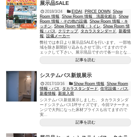
展示品SALE
2018/3/24
EIDAI
,
PRICE DOWN
,
Show
Room 情報
,
Show Room 情報 洗面化粧台
,
Show
Room 情報・その他の設備
,
Show Room 情報・キ
ッチン
,
Show Room 情報・トイレ
,
Show Room 情
報・バス
,
クリナップ
,
タカラスタンダード
,
新着情
報
,
設備メーカー
弊社では本日より展示品SALEを行います。 一部地
域を除き新聞折り込みもさせて頂いてますのでチ
ェックして下さい。展示現品ですので各一台とな...
記事を読む
システムバス新規展示
2017/10/16
Show Room 情報
,
Show Room
情報・バス
,
タカラスタンダード
,
住宅設備・バス
,
新着情報
,
新規入荷
システムバス新規展示しました。 タカラスタンダ
ードシステムバス1坪サイズです。今回マナーチェ
ンジで大判になった床材プライスも出てますので
実...
記事を読む