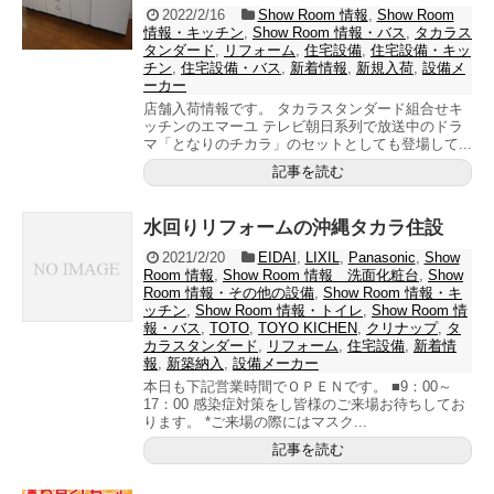
2022/2/16
Show Room 情報
,
Show Room
情報・キッチン
,
Show Room 情報・バス
,
タカラス
タンダード
,
リフォーム
,
住宅設備
,
住宅設備・キッ
チン
,
住宅設備・バス
,
新着情報
,
新規入荷
,
設備メ
ーカー
店舗入荷情報です。 タカラスタンダード組合せキ
ッチンのエマーユ テレビ朝日系列で放送中のドラ
マ「となりのチカラ」のセットとしても登場して...
記事を読む
水回りリフォームの沖縄タカラ住設
2021/2/20
EIDAI
,
LIXIL
,
Panasonic
,
Show
Room 情報
,
Show Room 情報 洗面化粧台
,
Show
Room 情報・その他の設備
,
Show Room 情報・キ
ッチン
,
Show Room 情報・トイレ
,
Show Room 情
報・バス
,
TOTO
,
TOYO KICHEN
,
クリナップ
,
タ
カラスタンダード
,
リフォーム
,
住宅設備
,
新着情
報
,
新築納入
,
設備メーカー
本日も下記営業時間でＯＰＥＮです。 ■9：00～
17：00 感染症対策をし皆様のご来場お待ちしてお
ります。 *ご来場の際にはマスク...
記事を読む