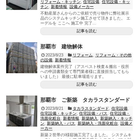
リフォーム・キッチン
,
住宅設備
,
住宅設備・キッ
チン
,
新着情報
,
設備メーカー
不動産屋さんからのご依頼で売り物件に弊社展示
品のシステムキッチン施工させて頂きました。 エ
ーデルを ここへ 施工中 完了...
記事を読む
那覇市 建物解体
2023/8/23
リフォーム
,
リフォーム・その他
の設備
,
新着情報
建物解体案件完了（アスベスト検査＆搬出・役所
への申請書類全て専門業者様に直接担当してもら
いました） 最後に駐車場造ります。
記事を読む
那覇市 ご新築 タカラスタンダード
2023/8/21
タカラスタンダード
,
住宅設備
,
住宅設備・キッチン
,
住宅設備・バス
,
住宅設備・
洗面化粧台
,
新着情報
,
新築納入
,
新築納入・キッチ
ン
,
新築納入・バス
,
新築納入・洗面化粧台
,
設備メ
ーカー
新築２世帯のI様邸施工完了しました。 システムキ