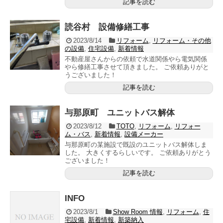
記事を読む
読谷村 設備修繕工事
2023/8/14
リフォーム
,
リフォーム・その他
の設備
,
住宅設備
,
新着情報
不動産屋さんからの依頼で水道関係やら電気関係
やら修繕工事させて頂きました。 ご依頼ありがと
うございました！
記事を読む
与那原町 ユニットバス解体
2023/8/12
TOTO
,
リフォーム
,
リフォー
ム・バス
,
新着情報
,
設備メーカー
与那原町の某施設で既設のユニットバス解体しま
した。 大きくするらしいです。 ご依頼ありがとう
ございました！
記事を読む
INFO
2023/8/1
Show Room 情報
,
リフォーム
,
住
宅設備
,
新着情報
,
新築納入