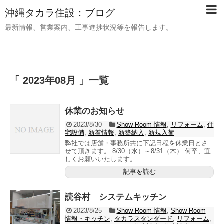
沖縄タカラ住設：ブログ
最新情報、営業案内、工事進捗状況等を報告します。
「 2023年08月 」一覧
休業のお知らせ
2023/8/30
Show Room 情報
,
リフォーム
,
住
宅設備
,
新着情報
,
新築納入
,
新規入荷
弊社では店舗・事務所共に下記日程を休業日とさ
せて頂きます。 8/30（水）～8/31（木） 何卒、宜
しくお願いいたします。
記事を読む
読谷村 システムキッチン
2023/8/25
Show Room 情報
,
Show Room
情報・キッチン
,
タカラスタンダード
,
リフォーム
,