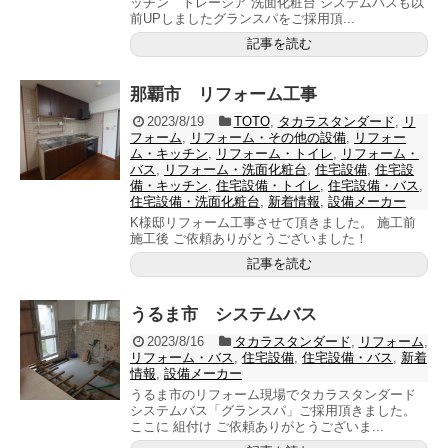
ッチン トレーシア 洗面化粧台 システムバスも以
前UPしましたグランスパをご採用頂...
記事を読む
那覇市 リフォーム工事
2023/8/19
TOTO
,
タカラスタンダード
,
リ
フォーム
,
リフォーム・その他の設備
,
リフォー
ム・キッチン
,
リフォーム・トイレ
,
リフォーム・
バス
,
リフォーム・洗面化粧台
,
住宅設備
,
住宅設
備・キッチン
,
住宅設備・トイレ
,
住宅設備・バス
,
住宅設備・洗面化粧台
,
新着情報
,
設備メーカー
K様邸リフォーム工事させて頂きました。 施工前
施工後 ご依頼ありがとうございました！
記事を読む
うるま市 システムバス
2023/8/16
タカラスタンダード
,
リフォーム
,
リフォーム・バス
,
住宅設備
,
住宅設備・バス
,
新着
情報
,
設備メーカー
うるま市のリフォーム現場でタカラスタンダード
システムバス「グランスパ」ご採用頂きました。
ここに 組付け ご依頼ありがとうございま...