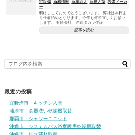
宅設備
,
新着情報
,
新築納入
,
新規入荷
,
設備メーカ
ー
明けましておめでとうございます。 弊社は本日よ
り仕事始めとなります、今年も何卒宜しくお願い
します。 有限会社 沖縄タカラ住設
記事を読む
最近の投稿
宜野湾市 キッチン入替
浦添市 食器洗い乾燥機取替
那覇市 シャワーユニット
沖縄市 システムバス浴室暖房乾燥機取替
沖縄市 排水部材取替