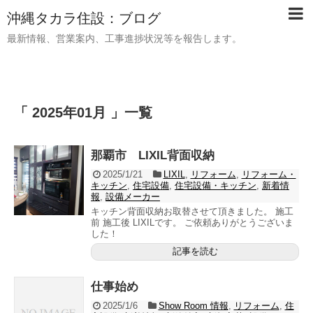
沖縄タカラ住設：ブログ
最新情報、営業案内、工事進捗状況等を報告します。
「 2025年01月 」一覧
那覇市 LIXIL背面収納
2025/1/21
LIXIL
,
リフォーム
,
リフォーム・
キッチン
,
住宅設備
,
住宅設備・キッチン
,
新着情
報
,
設備メーカー
キッチン背面収納お取替させて頂きました。 施工
前 施工後 LIXILです。 ご依頼ありがとうございま
した！
記事を読む
仕事始め
2025/1/6
Show Room 情報
,
リフォーム
,
住