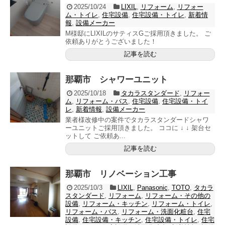
2025/10/24
LIXIL
,
リフォーム
,
リフォー
ム・トイレ
,
住宅設備
,
住宅設備・トイレ
,
新着情
報
,
設備メーカー
M様邸にLIXILのサティスGご採用頂きました。 ご
依頼ありがとうございました！
記事を読む
那覇市 シャワーユニット
2025/10/18
タカラスタンダード
,
リフォー
ム
,
リフォーム・バス
,
住宅設備
,
住宅設備・トイ
レ
,
新着情報
,
設備メーカー
業者様改修中の案件でタカラスタンダードシャワ
ーユニットご採用頂きました。 ココに ↓ ↓ 架台セ
ットして ご依頼あ...
記事を読む
那覇市 リノベーション工事
2025/10/3
LIXIL
,
Panasonic
,
TOTO
,
タカラ
スタンダード
,
リフォーム
,
リフォーム・その他の
設備
,
リフォーム・キッチン
,
リフォーム・トイレ
,
リフォーム・バス
,
リフォーム・洗面化粧台
,
住宅
設備
,
住宅設備・キッチン
,
住宅設備・トイレ
,
住宅