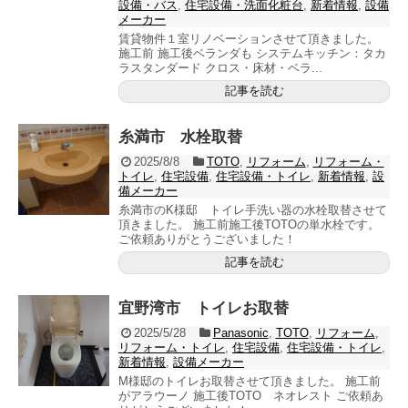
設備・バス
,
住宅設備・洗面化粧台
,
新着情報
,
設備
メーカー
賃貸物件１室リノベーションさせて頂きました。
施工前 施工後ベランダも システムキッチン：タカ
ラスタンダード クロス・床材・ベラ...
記事を読む
糸満市 水栓取替
2025/8/8
TOTO
,
リフォーム
,
リフォーム・
トイレ
,
住宅設備
,
住宅設備・トイレ
,
新着情報
,
設
備メーカー
糸満市のK様邸 トイレ手洗い器の水栓取替させて
頂きました。 施工前施工後TOTOの単水栓です。
ご依頼ありがとうございました！
記事を読む
宜野湾市 トイレお取替
2025/5/28
Panasonic
,
TOTO
,
リフォーム
,
リフォーム・トイレ
,
住宅設備
,
住宅設備・トイレ
,
新着情報
,
設備メーカー
M様邸のトイレお取替させて頂きました。 施工前
がアラウーノ 施工後TOTO ネオレスト ご依頼あ