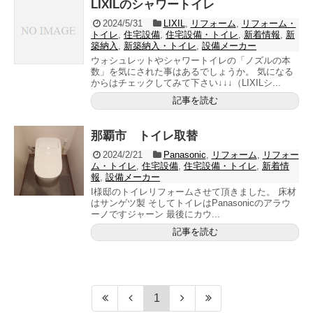
LIXILのシャワートイレ
2024/5/31
LIXIL
,
リフォーム
,
リフォーム・
トイレ
,
住宅設備
,
住宅設備・トイレ
,
新着情報
,
新
築納入
,
新築納入・トイレ
,
設備メーカー
ウォシュレットやシャワートイレの「ノズルの本
数」を気にされた事はあるでしょうか。 気になる
からはチェックしてみて下さい↓↓↓（LIXILシ...
記事を読む
那覇市 トイレ取替
2024/2/21
Panasonic
,
リフォーム
,
リフォー
ム・トイレ
,
住宅設備
,
住宅設備・トイレ
,
新着情
報
,
設備メーカー
I様邸のトイレリフォームさせて頂きました。 床材
はサンゲツ製 そしてトイレはPanasonicのアラウ
ーノですジャーン 最後にカウ...
記事を読む
1