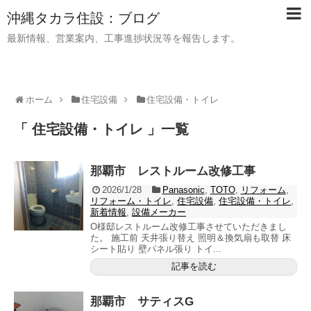
沖縄タカラ住設：ブログ
最新情報、営業案内、工事進捗状況等を報告します。
ホーム
住宅設備
住宅設備・トイレ
「 住宅設備・トイレ 」一覧
那覇市 レストルーム改修工事
2026/1/28
Panasonic
,
TOTO
,
リフォーム
,
リフォーム・トイレ
,
住宅設備
,
住宅設備・トイレ
,
新着情報
,
設備メーカー
O様邸レストルーム改修工事させていただきまし
た。 施工前 天井張り替え 照明＆換気扇も取替 床
シート貼り 壁パネル張り トイ...
記事を読む
那覇市 サティスG