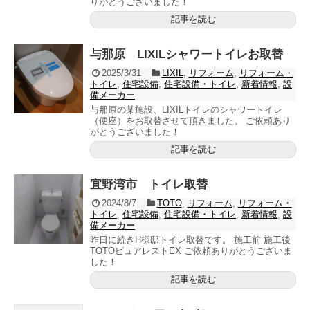
りがとうございました！
記事を読む
与那原 LIXILシャワートイレお取替
2025/3/31
LIXIL
,
リフォーム
,
リフォーム・
トイレ
,
住宅設備
,
住宅設備・トイレ
,
新着情報
,
設
備メーカー
与那原の某施設、LIXILトイレのシャワートイレ
（便座）をお取替させて頂きました。 ご依頼あり
がとうございました！
記事を読む
宜野湾市 トイレ取替
2024/8/7
TOTO
,
リフォーム
,
リフォーム・
トイレ
,
住宅設備
,
住宅設備・トイレ
,
新着情報
,
設
備メーカー
昨日に続きH様邸トイレ取替です。 施工前 施工後
TOTOピュアレストEX ご依頼ありがとうございま
した！
記事を読む