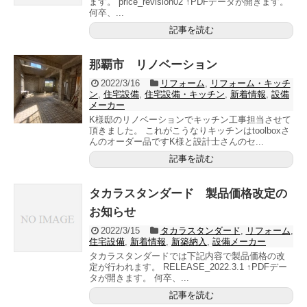
ます。 price_revision02 ↑PDFデータが開きます。
何卒、...
記事を読む
那覇市 リノベーション
2022/3/16
リフォーム
,
リフォーム・キッチ
ン
,
住宅設備
,
住宅設備・キッチン
,
新着情報
,
設備
メーカー
K様邸のリノベーションでキッチン工事担当させて
頂きました。 これがこうなりキッチンはtoolboxさ
んのオーダー品ですK様と設計士さんのセ...
記事を読む
タカラスタンダード 製品価格改定の
お知らせ
2022/3/15
タカラスタンダード
,
リフォーム
,
住宅設備
,
新着情報
,
新築納入
,
設備メーカー
タカラスタンダードでは下記内容で製品価格の改
定が行われます。 RELEASE_2022.3.1 ↑PDFデー
タが開きます。 何卒、...
記事を読む