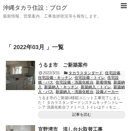
沖縄タカラ住設：ブログ
最新情報、営業案内、工事進捗状況等を報告します。
「 2022年03月 」一覧
うるま市 ご新築案件
2022/3/31
タカラスタンダード
,
住宅設備
,
住宅設備・キッチン
,
住宅設備・トイレ
,
住宅設
備・バス
,
住宅設備・洗面化粧台
,
新着情報
,
新築納
入
,
新築納入・キッチン
,
新築納入・トイレ
,
新築納
入・バス
,
新築納入・洗面化粧台
,
設備メーカー
うるま市のご新築U様邸ユニット工事完了しまし
た！ タカラスタンダードシステムキッチントレー
シア 洗面化粧台ファミーユ トイレはティモニ...
記事を読む
宜野湾市 流し台お取替工事