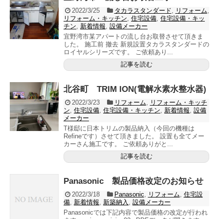
2022/3/25
タカラスタンダード
,
リフォーム
,
リフォーム・キッチン
,
住宅設備
,
住宅設備・キッ
チン
,
新着情報
,
設備メーカー
宜野湾市某アパートの流し台お取替させて頂きま
した。 施工前 撤去 新規設置タカラスタンダードの
ロイヤルシリーズです。 ご依頼あり...
記事を読む
北谷町 TRIM ION(電解水素水整水器)
2022/3/23
リフォーム
,
リフォーム・キッチ
ン
,
住宅設備
,
住宅設備・キッチン
,
新着情報
,
設備
メーカー
T様邸に日本トリムの製品納入（今回の機種は
Refineです）させて頂きました。 設置も全てメー
カーさん施工です。 ご依頼ありがと...
記事を読む
Panasonic 製品価格改定のお知らせ
2022/3/18
Panasonic
,
リフォーム
,
住宅設
備
,
新着情報
,
新築納入
,
設備メーカー
Panasonicでは下記内容で製品価格の改定が行われ