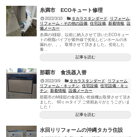
糸満市 ECOキュート修理
2022/3/10
タカラスタンダード
,
リフォーム
,
リフォーム・その他の設備
,
住宅設備
,
新着情報
,
設
備メーカー
糸満のI様邸、以前に納入させて頂いたECOキュー
トの樹脂パイプが紫外線で劣化しピンホールの水
漏れが。。。 取替させて頂きました。劣化した
養...
記事を読む
那覇市 食洗器入替
2022/3/9
タカラスタンダード
,
リフォーム
,
リフォーム・キッチン
,
住宅設備
,
住宅設備・キッ
チン
,
新着情報
,
設備メーカー
那覇市のM様邸の食器洗い乾燥機お取替させて頂き
ました。 60ｃｍタイプ ご依頼ありがとうございま
した！
記事を読む
水回りリフォームの沖縄タカラ住設