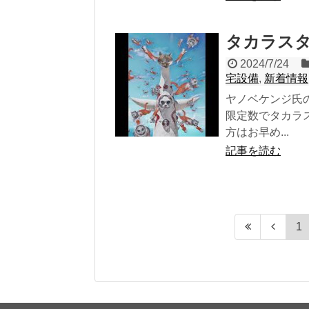
タカラスタン
2024/7/24
宅設備
,
新着情報
ヤノベケンジ氏
限定数でタカラ
方はお早め...
記事を読む
1