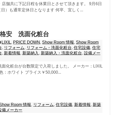
・店舗共に下記日程を休業日とさせて頂きます。 9月6日
（日）も通常定休日となります 何卒、宜しく...
格安 洗面化粧台
LIXIL
,
PRICE DOWN
,
Show Room 情報
,
Show Room
台
,
リフォーム
,
リフォーム・洗面化粧台
,
住宅設備
,
住宅
台
,
新着情報
,
新築納入
,
新築納入・洗面化粧台
,
設備メー
面化粧台が台数限定で入荷しました。 メーカー：LIXIL
：ホワイト プライス￥50,000...
Show Room 情報
,
リフォーム
,
住宅設備
,
新着情報
,
新築
設備メーカー