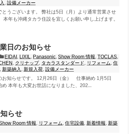
入
,
設備メーカー
でとうございます。 弊社は5日（月）より通常営業させ
。 本年も沖縄タカラ住設を宜しくお願い申し上げます。
営業日のお知らせ
EIDAI
,
LIXIL
,
Panasonic
,
Show Room 情報
,
TOCLAS
,
ICHEN
,
クリナップ
,
タカラスタンダード
,
リフォーム
,
住
,
新築納入
,
新規入荷
,
設備メーカー
お知らせです。 12月26日（金） 仕事納め 1月5日
 本年も大変お世話になりました、202...
お知らせ
Show Room 情報
,
リフォーム
,
住宅設備
,
新着情報
,
新築