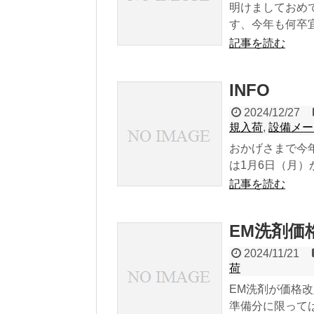
明けましておめ
す、今年も何卒
記事を読む
INFO
2024/12/27
規入荷
,
設備メー
おかげさまで今
は1月6日（月）
記事を読む
EM洗剤価
2024/11/21
荷
EM洗剤が価格
準備分に限っては