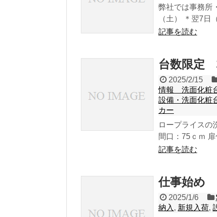
弊社では事務所
（土） ＊翌7日
記事を読む
台数限定 
2025/2/15
情報 洗面化粧
設備・洗面化粧
カー
ロープライスの洗
間口：75ｃｍ 扉色
記事を読む
仕事始め
2025/1/6
納入
,
新規入荷
,