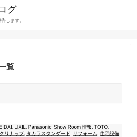
ログ
報告します。
」一覧
EIDAI
,
LIXIL
,
Panasonic
,
Show Room 情報
,
TOTO
,
クリナップ
,
タカラスタンダード
,
リフォーム
,
住宅設備
,