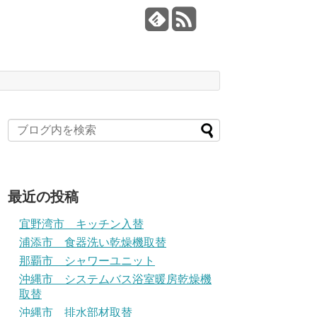
最近の投稿
宜野湾市 キッチン入替
浦添市 食器洗い乾燥機取替
那覇市 シャワーユニット
沖縄市 システムバス浴室暖房乾燥機
取替
沖縄市 排水部材取替