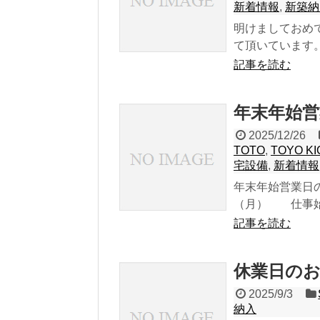
新着情報
,
新築納
明けましておめ
て頂いています
記事を読む
年末年始
2025/12/26
TOTO
,
TOYO K
宅設備
,
新着情報
年末年始営業日の
（月） 仕事始め
記事を読む
休業日の
2025/9/3
納入