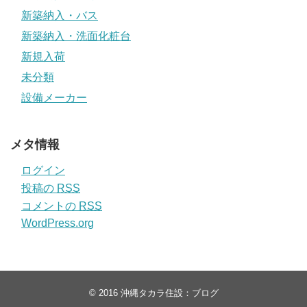
新築納入・バス
新築納入・洗面化粧台
新規入荷
未分類
設備メーカー
メタ情報
ログイン
投稿の
RSS
コメントの
RSS
WordPress.org
© 2016
沖縄タカラ住設：ブログ