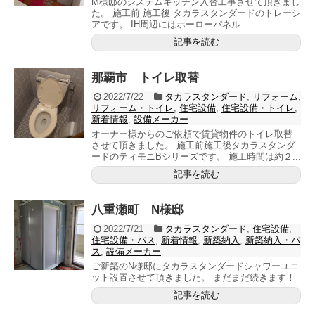
M様邸のシステムキッチン入替工事させて頂きまし
た。 施工前 施工後 タカラスタンダードのトレーシ
アです。 IH周辺にはホーローパネル...
記事を読む
那覇市 トイレ取替
2022/7/22
タカラスタンダード
,
リフォーム
,
リフォーム・トイレ
,
住宅設備
,
住宅設備・トイレ
,
新着情報
,
設備メーカー
オーナー様からのご依頼で賃貸物件のトイレ取替
させて頂きました。 施工前施工後タカラスタンダ
ードのティモニBシリーズです。 施工時間は約２...
記事を読む
八重瀬町 N様邸
2022/7/21
タカラスタンダード
,
住宅設備
,
住宅設備・バス
,
新着情報
,
新築納入
,
新築納入・バ
ス
,
設備メーカー
ご新築のN様邸にタカラスタンダードシャワーユニ
ット設置させて頂きました。 まだまだ続きます！
記事を読む