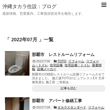
沖縄タカラ住設：ブログ
最新情報、営業案内、工事進捗状況等を報告します。
「 2022年07月 」一覧
那覇市 レストルームリフォーム
2022/7/30
TOTO
,
リフォーム
,
リフォー
ム・トイレ
,
住宅設備
,
住宅設備・トイレ
,
新着情
報
,
設備メーカー
那覇市のO様邸レストルーム設備リフォームさせて
頂きました。 施工後TOTOのピュアレストEX 天井
換気扇も 施工前 ご依頼あ...
記事を読む
那覇市 アパート修繕工事
2022/7/28
タカラスタンダード
,
リフォーム
,