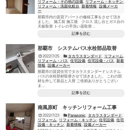
リフォーム・その他の設備
,
リフォーム・キッチン
,
リフォーム・洗面化粧台
,
新着情報
,
設備メーカ
ー
那覇市内の賃貸アパートの修繕工事をさせて頂き
ました。 施工前 施工後 クロス 流し台とガス台の
天板取替 トイレの手洗い器取替...
記事を読む
那覇市 システムバス水栓部品取替
2022/7/25
タカラスタンダード
,
リフォーム
,
リフォーム・バス
,
住宅設備
,
住宅設備・バス
,
新着
情報
,
設備メーカー
那覇市の賃貸住宅でタカラスタンダードシステム
バスの水栓部材取替させて頂きました。 これの部
材を外して新品と入替 ご依頼ありがとうござい
ま...
記事を読む
南風原町 キッチンリフォーム工事
2022/7/23
Panasonic
,
タカラスタンダード
,
リフォーム
,
リフォーム・キッチン
,
住宅設備
,
住宅
設備・キッチン
,
新着情報
,
設備メーカー