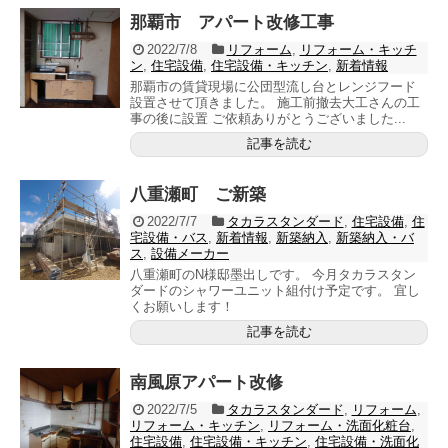
那覇市 アパート改修工事
2022/7/8
リフォーム
,
リフォーム・キッチ
ン
,
住宅設備
,
住宅設備・キッチン
,
新着情報
那覇市の賃貸現場に公団型流し台とレンジフード
設置させて頂きました。 施工前撤去大工さんの工
事の後に設置 ご依頼ありがとうございました...
記事を読む
八重瀬町 ご新築
2022/7/7
タカラスタンダード
,
住宅設備
,
住
宅設備・バス
,
新着情報
,
新築納入
,
新築納入・バ
ス
,
設備メーカー
八重瀬町のN様邸墨出しです。 今月タカラスタン
ダードのシャワーユニット組付け予定です。 宜し
くお願いします！
記事を読む
南風原アパート改修
2022/7/5
タカラスタンダード
,
リフォーム
,
リフォーム・キッチン
,
リフォーム・洗面化粧台
,
住宅設備
,
住宅設備・キッチン
,
住宅設備・洗面化