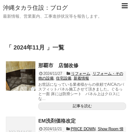
沖縄タカラ住設：ブログ
最新情報、営業案内、工事進捗状況等を報告します。
「 2024年11月 」一覧
那覇市 店舗改修
2024/11/27
リフォーム
,
リフォーム・その
他の設備
,
住宅設備
,
新着情報
お世話になっている業者様からの依頼でAICAのバ
スフィットパネル施工させて頂きました。ぐるっ
と一面 床には防滑シート パネル上はクロスに
な...
記事を読む
EM洗剤価格改定
2024/11/21
PRICE DOWN
,
Show Room 情