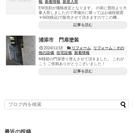
報
,
新着情報
,
新規入荷
EM洗剤が価格改定となります。 の前に普段より大
量入荷しましたので準備分に限ってはお値段据置
￥660(税込)で販売させて頂きますのでこの機...
記事を読む
浦添市 門扉塗装
2024/11/18
リフォーム
,
リフォーム・その
他の設備
,
住宅設備
,
新着情報
M様邸の門扉塗り替えさせて頂きました。 これが
こう ご依頼ありがとうございました！
記事を読む
最近の投稿