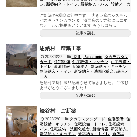
ン
,
新築納入・トイレ
,
新築納入・バス
,
設備メーカ
ー
ご新築のA様邸進行中です。 大きい窓のシステム
バスキッチンカウンター洗面台の３方壁にはエマ
ウォールご採用頂いています もうしばら...
記事を読む
恩納村 増築工事
2023/3/22
LIXIL
,
Panasonic
,
タカラスタン
ダード
,
住宅設備
,
住宅設備・キッチン
,
住宅設備・
トイレ
,
新着情報
,
新築納入
,
新築納入・キッチン
,
新築納入・トイレ
,
新築納入・洗面化粧台
,
設備メ
ーカー
恩納村某所に製品配達させて頂きました。 ご依頼
ありがとうございました！
記事を読む
読谷村 ご新築
2023/2/6
タカラスタンダード
,
住宅設備
,
住
宅設備・キッチン
,
住宅設備・トイレ
,
住宅設備・
バス
,
住宅設備・洗面化粧台
,
新着情報
,
新築納入
,
新築納入・キッチン
,
新築納入・トイレ
,
新築納