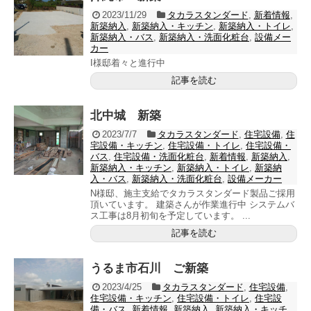
2023/11/29
タカラスタンダード
,
新着情報
,
新築納入
,
新築納入・キッチン
,
新築納入・トイレ
,
新築納入・バス
,
新築納入・洗面化粧台
,
設備メー
カー
I様邸着々と進行中
記事を読む
北中城 新築
2023/7/7
タカラスタンダード
,
住宅設備
,
住
宅設備・キッチン
,
住宅設備・トイレ
,
住宅設備・
バス
,
住宅設備・洗面化粧台
,
新着情報
,
新築納入
,
新築納入・キッチン
,
新築納入・トイレ
,
新築納
入・バス
,
新築納入・洗面化粧台
,
設備メーカー
N様邸、施主支給でタカラスタンダード製品ご採用
頂いています。 建築さんが作業進行中 システムバ
ス工事は8月初旬を予定しています。 ...
記事を読む
うるま市石川 ご新築
2023/4/25
タカラスタンダード
,
住宅設備
,
住宅設備・キッチン
,
住宅設備・トイレ
,
住宅設
備・バス
,
新着情報
,
新築納入
,
新築納入・キッチ