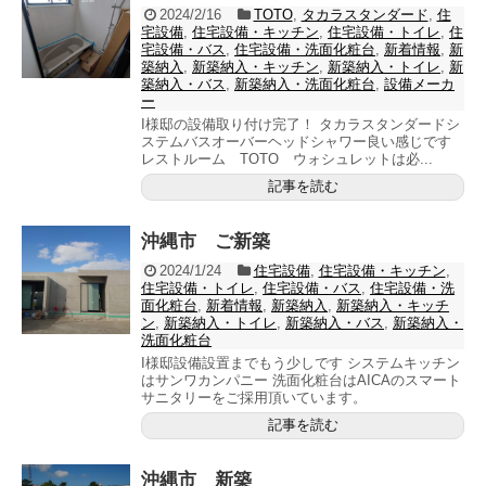
2024/2/16
TOTO
,
タカラスタンダード
,
住
宅設備
,
住宅設備・キッチン
,
住宅設備・トイレ
,
住
宅設備・バス
,
住宅設備・洗面化粧台
,
新着情報
,
新
築納入
,
新築納入・キッチン
,
新築納入・トイレ
,
新
築納入・バス
,
新築納入・洗面化粧台
,
設備メーカ
ー
I様邸の設備取り付け完了！ タカラスタンダードシ
ステムバスオーバーヘッドシャワー良い感じです
レストルーム TOTO ウォシュレットは必...
記事を読む
沖縄市 ご新築
2024/1/24
住宅設備
,
住宅設備・キッチン
,
住宅設備・トイレ
,
住宅設備・バス
,
住宅設備・洗
面化粧台
,
新着情報
,
新築納入
,
新築納入・キッチ
ン
,
新築納入・トイレ
,
新築納入・バス
,
新築納入・
洗面化粧台
I様邸設備設置までもう少しです システムキッチン
はサンワカンパニー 洗面化粧台はAICAのスマート
サニタリーをご採用頂いています。
記事を読む
沖縄市 新築