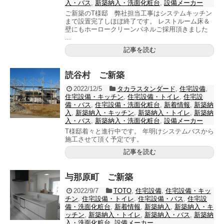
入・バス
,
新築納入・洗面化粧台
,
設備メーカー
ご新築のT様邸 弊社担当工事はシステムキッチン
まで設置完了しほぼ終了です。 レストルーム床＆
壁にもホーロークリーンパネルご採用頂きました
...
記事を読む
読谷村 ご新築
2022/12/5
タカラスタンダード
,
住宅設備
,
住宅設備・キッチン
,
住宅設備・トイレ
,
住宅設
備・バス
,
住宅設備・洗面化粧台
,
新着情報
,
新築納
入
,
新築納入・キッチン
,
新築納入・トイレ
,
新築納
入・バス
,
新築納入・洗面化粧台
,
設備メーカー
T様邸着々と進行中です。 年明けシステムバスから
施工させて頂く予定です。
記事を読む
与那原町 ご新築
2022/9/7
TOTO
,
住宅設備
,
住宅設備・キッ
チン
,
住宅設備・トイレ
,
住宅設備・バス
,
住宅設
備・洗面化粧台
,
新着情報
,
新築納入
,
新築納入・キ
ッチン
,
新築納入・トイレ
,
新築納入・バス
,
新築納
入・洗面化粧台
,
設備メーカー