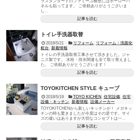
ラスタンダードのファミーユ横壁にはホーローパ
ネルも貼ってます。 ご依頼ありがとうございま
し...
記事を読む
トイレ手洗器取替
2018/5/21
リフォーム
,
リフォーム・洗面化
粧台
,
新着情報
トイレの手洗器取替工事させて頂きました。ジャ
ニス製です。 水栓・排水関連も全て取り替えまし
た。 ご依頼ありがとうございます！
記事を読む
TOYOKITCHEN STYLE キューブ
2018/5/19
TOYO KICHEN
,
住宅設備
,
住宅
設備・キッチン
,
新着情報
,
設備メーカー
TOYOKITCHENから新しいキッチンが！ メガキッ
チンの時も驚きましたが今度はその逆です。サイ
ズの違いはありますが大切なコンセプトは一...
記事を読む