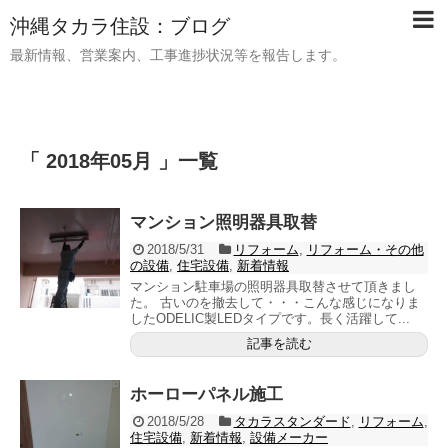
沖縄タカラ住設：ブログ
最新情報、営業案内、工事進捗状況等を報告します。
「 2018年05月 」一覧
マンション照明器具取替
2018/5/31
リフォーム
,
リフォーム・その他
の設備
,
住宅設備
,
新着情報
マンション駐車場の照明器具取替させて頂きまし
た。 古いのを撤去して・・・こんな感じになりま
したODELIC製LEDタイプです。長く活躍して...
記事を読む
ホーローパネル施工
2018/5/28
タカラスタンダード
,
リフォーム
,
住宅設備
,
新着情報
,
設備メーカー