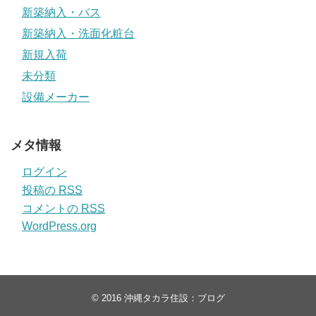
新築納入・バス
新築納入・洗面化粧台
新規入荷
未分類
設備メーカー
メタ情報
ログイン
投稿の
RSS
コメントの
RSS
WordPress.org
© 2016
沖縄タカラ住設：ブログ