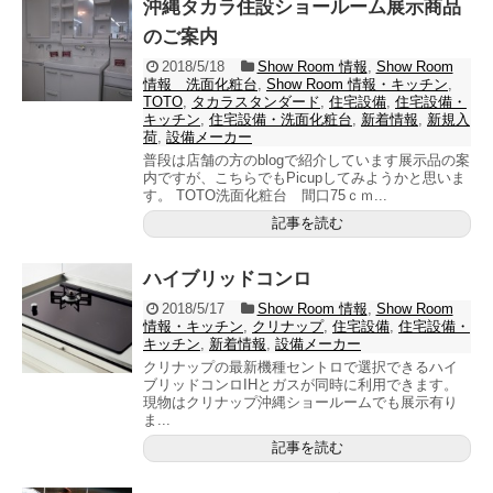
沖縄タカラ住設ショールーム展示商品
のご案内
2018/5/18
Show Room 情報
,
Show Room
情報 洗面化粧台
,
Show Room 情報・キッチン
,
TOTO
,
タカラスタンダード
,
住宅設備
,
住宅設備・
キッチン
,
住宅設備・洗面化粧台
,
新着情報
,
新規入
荷
,
設備メーカー
普段は店舗の方のblogで紹介しています展示品の案
内ですが、こちらでもPicupしてみようかと思いま
す。 TOTO洗面化粧台 間口75ｃｍ...
記事を読む
ハイブリッドコンロ
2018/5/17
Show Room 情報
,
Show Room
情報・キッチン
,
クリナップ
,
住宅設備
,
住宅設備・
キッチン
,
新着情報
,
設備メーカー
クリナップの最新機種セントロで選択できるハイ
ブリッドコンロIHとガスが同時に利用できます。
現物はクリナップ沖縄ショールームでも展示有り
ま...
記事を読む