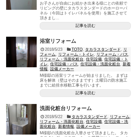
お子さんが自由にお絵かき出来る様にとの依頼で
リビングの壁にタカラスタンダードのホーローパ
ネル（今回はトイレパネルを使用）を施工させて
頂きまし...
記事を読む
浴室リフォーム
2018/5/23
TOTO
,
タカラスタンダード
,
リ
フォーム
,
リフォーム・トイレ
,
リフォーム・バス
,
リフォーム・洗面化粧台
,
住宅設備
,
住宅設備・ト
イレ
,
住宅設備・バス
,
住宅設備・洗面化粧台
,
新着
情報
,
設備メーカー
M様邸の浴室リフォームが始まりました。 まずは
床を解体（壁はそのままです）土曜日の防水施工
までに給排水移動工事を行います。
記事を読む
洗面化粧台リフォーム
2018/5/22
タカラスタンダード
,
リフォーム
,
リフォーム・洗面化粧台
,
住宅設備
,
住宅設備・洗
面化粧台
,
新着情報
,
設備メーカー
M様邸の洗面化粧台入替させて頂きました。 タカ