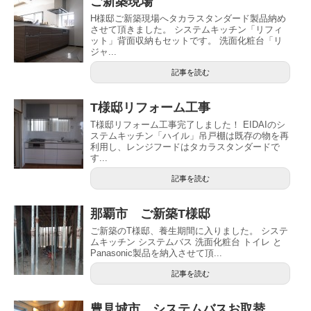
ご新築現場
H様邸ご新築現場へタカラスタンダード製品納め
させて頂きました。 システムキッチン「リフィ
ット」背面収納もセットです。 洗面化粧台「リ
ジャ...
記事を読む
T様邸リフォーム工事
T様邸リフォーム工事完了しました！ EIDAIのシ
ステムキッチン「ハイル」吊戸棚は既存の物を再
利用し、レンジフードはタカラスタンダードで
す...
記事を読む
那覇市 ご新築T様邸
ご新築のT様邸、養生期間に入りました。 システ
ムキッチン システムバス 洗面化粧台 トイレ と
Panasonic製品を納入させて頂...
記事を読む
豊見城市 システムバスお取替