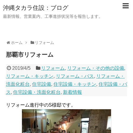
沖縄タカラ住設：ブログ
最新情報、営業案内、工事進捗状況等を報告します。
ホーム
リフォーム
那覇市リフォーム
2019/4/5
リフォーム
,
リフォーム・その他の設備
,
リフォーム・キッチン
,
リフォーム・バス
,
リフォーム・
洗面化粧台
,
住宅設備
,
住宅設備・キッチン
,
住宅設備・バ
ス
,
住宅設備・洗面化粧台
,
新着情報
リフォーム進行中のS様邸です。