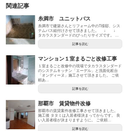
関連記事
糸満市 ユニットバス
糸満市で建築さんとリフォーム中のT様邸、シス
テムバス組付けさせて頂きました。 ↓ ↓
タカラスタンダードのぴったりサイズです。 ...
記事を読む
マンション１室まるごと改修工事
１室まるごと改修中の現場でタカラスタンダード
のシステムキッチン「エーデル」と洗面化粧台
「オンディーヌ」施工させて頂きました。 ご依
頼あ...
記事を読む
那覇市 賃貸物件改修
那覇市の賃貸案件改修工事させて頂きました。
施工後 タタミは入居者様決まってからです。 良
い入居者様が決まりますように。 ご依頼...
記事を読む