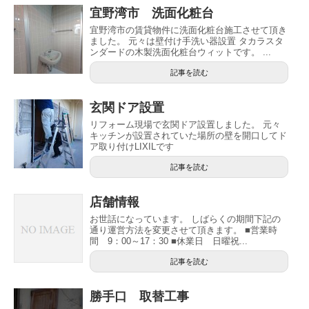
宜野湾市 洗面化粧台
宜野湾市の賃貸物件に洗面化粧台施工させて頂き
ました。 元々は壁付け手洗い器設置 タカラスタ
ンダードの木製洗面化粧台ウィットです。 ...
記事を読む
玄関ドア設置
リフォーム現場で玄関ドア設置しました。 元々
キッチンが設置されていた場所の壁を開口してド
ア取り付けLIXILです
記事を読む
店舗情報
お世話になっています。 しばらくの期間下記の
通り運営方法を変更させて頂きます。 ■営業時
間 9：00～17：30 ■休業日 日曜祝...
記事を読む
勝手口 取替工事