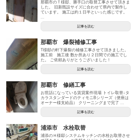
那覇市のＴ様邸、勝手口の取替工事させて頂きま
した。 旧新既設サイズに合わせて県内で製作し
ています。 施工は約１日半といった感じです。
...
記事を読む
那覇市 爆裂補修工事
T様邸の軒下爆裂の補修工事させて頂きました。
施工前 施工後 数か所あり２日間での施工でし
た。 ご依頼ありがとうございました！
記事を読む
那覇市 修繕工事
お世話になっている賃貸案件現場 トイレ取替↓タ
カラスタンダードのティモニBシリーズ（便座は
オーナー様支給品） クリーニングまで完了 ...
記事を読む
浦添市 水栓取替
浦添のＨ様邸システムキッチンの水栓お取替させ