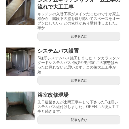
流れで大工工事
キッチンの入替工事がメインだったのですが家主
様から「階段下の壁を取り除いてスペースをオー
プンにしたい」との依頼があり壁解体しました。
確か...
記事を読む
システムバス設置
S様邸システムバス施工しました！ タカラスタン
ダードシステムバス-伸びの美浴室 この状態はめ
ったに見れないと思います。この後大工工事が
始...
記事を読む
浴室改修現場
先日建築さんが土間工事をして下さったT様邸シ
ステムバス組付けしました。OPENこの後大工工
事と続きます。
記事を読む