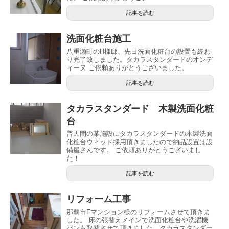
記事を読む
洗面化粧台施工
八重瀬町のH様邸、先日洗面化粧台の設置も終わ
り完了致しました。タカラスタンダードのオンデ
ィーヌ ご依頼ありがとうございました。
記事を読む
タカラスタンダード 木製洗面化粧
台
普天間の某施設にタカラスタンダードの木製洗面
化粧台ウィッド採用頂きましたので納品設置は設
備屋さんです。 ご依頼ありがとうございまし
た！
記事を読む
リフォーム工事
那覇市Fマンション様のリフォームさせて頂きま
した。 床の張替えメインで洗面化粧台や洗濯機
パンも取替させて頂きました。タカラスタンダー