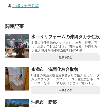
沖縄タカラ住設
関連記事
水回りリフォームの沖縄タカラ住設
本日より仕事始めとなります。 本年も何卒、宜
しくお願い申し上げます。 有限会社 沖縄タカ
ラ住設 沖縄県浦添市当山3丁目2-1 事...
記事を読む
糸満市 洗面化粧台取替
O様邸の洗面化粧台お取替させて頂きました。 タ
カラスタンダードのファミーユ、左壁にはホーロ
ーパネルを施工 ご依頼ありがとうございまし...
記事を読む
沖縄市 新築