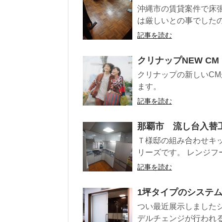
沖縄市の賃貸案件で床
は厳しいとの事でしたの
記事を読む
クリナップNEW CM
クリナップの新しいC
ます。
記事を読む
那覇市 流し台入替
Ｔ様邸の組み合わせキ
リーズです。 レンジフ
記事を読む
1坪タイプのシステ
つい最近展示しました
デルチェンジが行われると