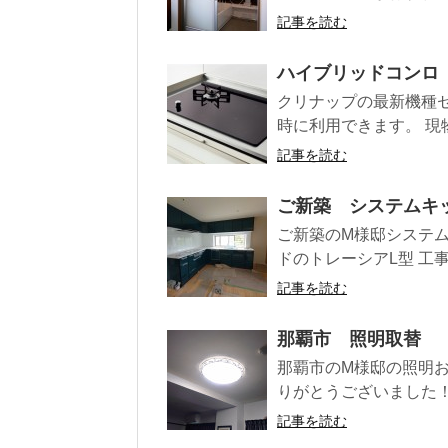
記事を読む
ハイブリッドコンロ
クリナップの最新機種
時に利用できます。 現
記事を読む
ご新築 システムキ
ご新築のM様邸システ
ドのトレーシアL型 工
記事を読む
那覇市 照明取替
那覇市のM様邸の照明お取
りがとうございました
記事を読む