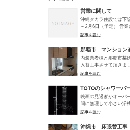
営業に関して
沖縄タカラ住設では下記
～2月6日（予定） 営業
記事を読む
那覇市 マンション
内装業者様と那覇市某
入替工事させて頂きまし
記事を読む
TOTOのシャワーバ
映画の見過ぎかオーバ
間に無理して小さい浴槽
記事を読む
沖縄市 床張替工事