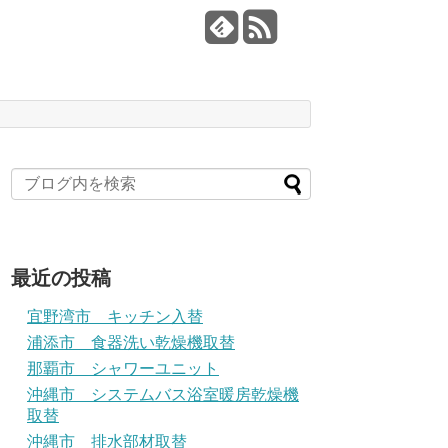
最近の投稿
宜野湾市 キッチン入替
浦添市 食器洗い乾燥機取替
那覇市 シャワーユニット
沖縄市 システムバス浴室暖房乾燥機
取替
沖縄市 排水部材取替