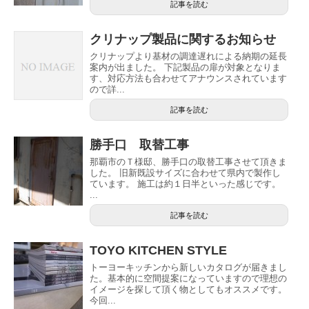
記事を読む
クリナップ製品に関するお知らせ
クリナップより基材の調達遅れによる納期の延長
案内が出ました。 下記製品の扉が対象となりま
す、対応方法も合わせてアナウンスされています
ので詳...
記事を読む
勝手口 取替工事
那覇市のＴ様邸、勝手口の取替工事させて頂きま
した。 旧新既設サイズに合わせて県内で製作し
ています。 施工は約１日半といった感じです。
...
記事を読む
TOYO KITCHEN STYLE
トーヨーキッチンから新しいカタログが届きまし
た。基本的に空間提案になっていますので理想の
イメージを探して頂く物としてもオススメです。
今回...