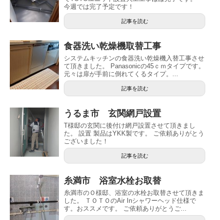
今週では完了予定です！
記事を読む
食器洗い乾燥機取替工事
システムキッチンの食器洗い乾燥機入替工事させ
て頂きました。 Panasonicの45ｃｍタイプです。
元々は扉が手前に倒れてくるタイプ。...
記事を読む
うるま市 玄関網戸設置
T様邸の玄関に後付け網戸設置させて頂きまし
た。 設置 製品はYKK製です。 ご依頼ありがとう
ございました！
記事を読む
糸満市 浴室水栓お取替
糸満市のＯ様邸、浴室の水栓お取替させて頂きま
した。 ＴＯＴＯのAir Inシャワーヘッド仕様で
す。おススメです。 ご依頼ありがとうご...