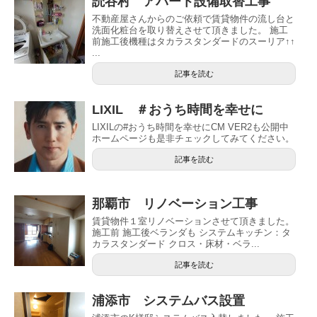
読谷村 アパート設備取替工事
不動産屋さんからのご依頼で賃貸物件の流し台と
洗面化粧台を取り替えさせて頂きました。 施工
前施工後機種はタカラスタンダードのスーリア↑↑
...
記事を読む
LIXIL ＃おうち時間を幸せに
LIXILの#おうち時間を幸せにCM VER2も公開中
ホームページも是非チェックしてみてください。
記事を読む
那覇市 リノベーション工事
賃貸物件１室リノベーションさせて頂きました。
施工前 施工後ベランダも システムキッチン：タ
カラスタンダード クロス・床材・ベラ...
記事を読む
浦添市 システムバス設置