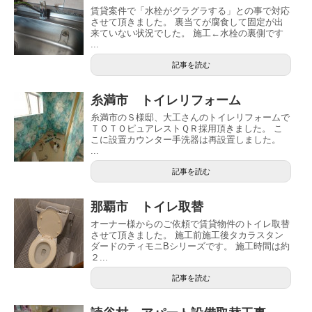
賃貸案件で「水栓がグラグラする」との事で対応
させて頂きました。 裏当てが腐食して固定が出
来ていない状況でした。 施工←水栓の裏側です
...
記事を読む
糸満市 トイレリフォーム
糸満市のＳ様邸、大工さんのトイレリフォームで
ＴＯＴＯピュアレストＱＲ採用頂きました。 こ
こに設置カウンター手洗器は再設置しました。
...
記事を読む
那覇市 トイレ取替
オーナー様からのご依頼で賃貸物件のトイレ取替
させて頂きました。 施工前施工後タカラスタン
ダードのティモニBシリーズです。 施工時間は約
２...
記事を読む