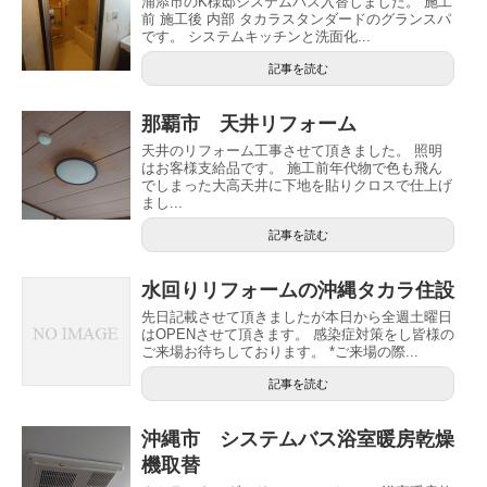
浦添市のK様邸システムバス入替しました。 施工
前 施工後 内部 タカラスタンダードのグランスパ
です。 システムキッチンと洗面化...
記事を読む
那覇市 天井リフォーム
天井のリフォーム工事させて頂きました。 照明
はお客様支給品です。 施工前年代物で色も飛ん
でしまった大高天井に下地を貼りクロスで仕上げ
まし...
記事を読む
水回りリフォームの沖縄タカラ住設
先日記載させて頂きましたが本日から全週土曜日
はOPENさせて頂きます。 感染症対策をし皆様の
ご来場お待ちしております。 *ご来場の際...
記事を読む
沖縄市 システムバス浴室暖房乾燥
機取替