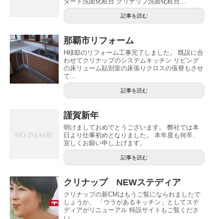
ダード洗面化粧台 クリナップ洗面化粧台...
記事を読む
那覇市リフォーム
H様邸のリフォーム工事完了しました。 既設に合
わせてクリナップのシステムキッチン リビング
の床リューム貼別室の床張りクロスの張替もさせ
て...
記事を読む
謹賀新年
明けましておめでとうございます。 弊社では本
日より仕事初めとなりました。 本年度も何卒、
宜しくお願い申し上げます。
記事を読む
クリナップ NEWステディア
クリナップの新CMはもうご覧になられましたで
しょうか。 「ウラがあるキッチン」としてステ
ディアがリニューアル 特設サイトもご覧くださ
い。...