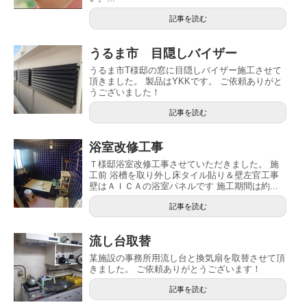
記事を読む
うるま市 目隠しバイザー
うるま市T様邸の窓に目隠しバイザー施工させて
頂きました。 製品はYKKです。 ご依頼ありがと
うございました！
記事を読む
浴室改修工事
Ｔ様邸浴室改修工事させていただきました。 施
工前 浴槽を取り外し床タイル貼り＆壁左官工事
壁はＡＩＣＡの浴室パネルです 施工期間は約...
記事を読む
流し台取替
某施設の事務所用流し台と換気扇を取替させて頂
きました。 ご依頼ありがとうございます！
記事を読む