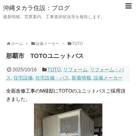
沖縄タカラ住設：ブログ
最新情報、営業案内、工事進捗状況等を報告します。
ホーム
設備メーカー
TOTO
那覇市 TOTOユニットバス
2025/10/16
TOTO
,
リフォーム
,
リフォーム・バ
ス
,
住宅設備
,
住宅設備・バス
,
新着情報
,
設備メーカー
全面改修工事のM様邸にTOTOのユニットバスご採用頂
きました。