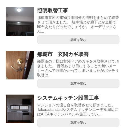
照明取替工事
那覇市某所の建物共用部分の照明をまとめて取替
させて頂きました。 駐車場とか廊下とか全部で
50台あたりだったでしょうか。 オーデリックさ
ん...
記事を読む
那覇市 玄関カギ取替
那覇市のＴ様邸玄関ドアのカギをお取替させて頂
きました。 普段あまり目にすることの無いメー
カーさんで時間かかってしまいましたがバッチリ
取替は...
記事を読む
システムキッチン設置工事
マンションの流し台を取替させて頂きました。
Takarastandardシステムキッチンエーデル周辺に
はAICAキッチンパネルを施工してい...
記事を読む