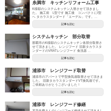
糸満市 キッチンリフォーム工事
K様邸のシステムキッチン入替させて頂きまし
た。 施工前 L型です 施工後 コンパクトにI型
へ タカラスタンダード「エーデル」です。...
記事を読む
システムキッチン 部分取替
那覇市のK様邸のシステムキッチン各部分取替さ
せて頂きました。 レンジフード 旧新タカラスタ
ンダードのVRATレンジフード 食洗器 ...
記事を読む
浦添市 レンジフード取替
浦添市のアパートで平型換気扇取替させて頂きま
した。 旧新タカラスタンダードVT換気扇です。
ご依頼ありがとうございました！
記事を読む
浦添市 レンジフード修繕
某学生寮さんのレンジフード修繕させて頂きまし