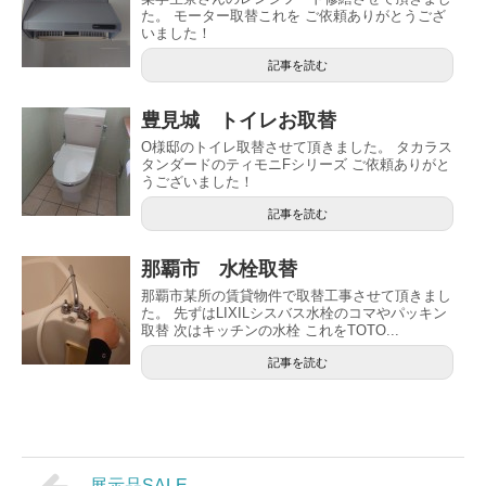
た。 モーター取替これを ご依頼ありがとうござ
いました！
記事を読む
豊見城 トイレお取替
O様邸のトイレ取替させて頂きました。 タカラス
タンダードのティモニFシリーズ ご依頼ありがと
うございました！
記事を読む
那覇市 水栓取替
那覇市某所の賃貸物件で取替工事させて頂きまし
た。 先ずはLIXILシスバス水栓のコマやパッキン
取替 次はキッチンの水栓 これをTOTO...
記事を読む
展示品SALE