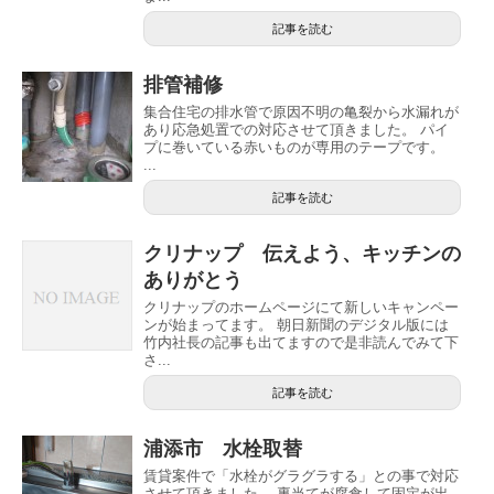
記事を読む
排管補修
集合住宅の排水管で原因不明の亀裂から水漏れが
あり応急処置での対応させて頂きました。 パイ
プに巻いている赤いものが専用のテープです。
...
記事を読む
クリナップ 伝えよう、キッチンの
ありがとう
クリナップのホームページにて新しいキャンペー
ンが始まってます。 朝日新聞のデジタル版には
竹内社長の記事も出てますので是非読んでみて下
さ...
記事を読む
浦添市 水栓取替
賃貸案件で「水栓がグラグラする」との事で対応
させて頂きました。 裏当てが腐食して固定が出