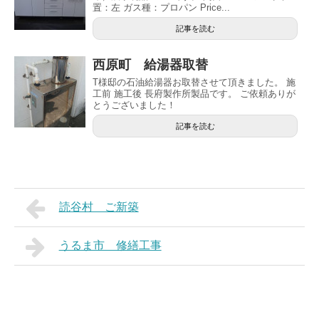
置：左 ガス種：プロパン Price...
記事を読む
西原町 給湯器取替
T様邸の石油給湯器お取替させて頂きました。 施
工前 施工後 長府製作所製品です。 ご依頼ありが
とうございました！
記事を読む
読谷村 ご新築
うるま市 修繕工事