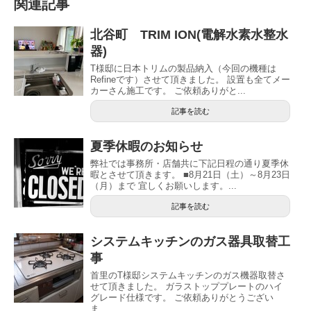
関連記事
北谷町 TRIM ION(電解水素水整水
器)
T様邸に日本トリムの製品納入（今回の機種は
Refineです）させて頂きました。 設置も全てメー
カーさん施工です。 ご依頼ありがと...
記事を読む
夏季休暇のお知らせ
弊社では事務所・店舗共に下記日程の通り夏季休
暇とさせて頂きます。 ■8月21日（土）～8月23日
（月）まで 宜しくお願いします。...
記事を読む
システムキッチンのガス器具取替工
事
首里のT様邸システムキッチンのガス機器取替さ
せて頂きました。 ガラストッププレートのハイ
グレード仕様です。 ご依頼ありがとうござい
ま...