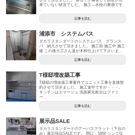
来ていない状況でした。 施工←水栓の裏側です
...
記事を読む
浦添市 システムバス
タカラスタンダードのシステムバス グランス
パ 納入させて頂きました。 施工前 施工中 施工
後 この後大工さん達が木枠仕上げて下さいま...
記事を読む
T様邸増改築工事
T様邸の増改築工事案件でユニット工事を直接契
約させて頂きました。 施工途中ですが・・・。
キッチンはエマージュ 洗面家化粧台はファミ
ー...
記事を読む
展示品SALE
タカラスタンダードのアーバスフラット（下台の
み）展示現品SALEです。 間口：1800 シンク位