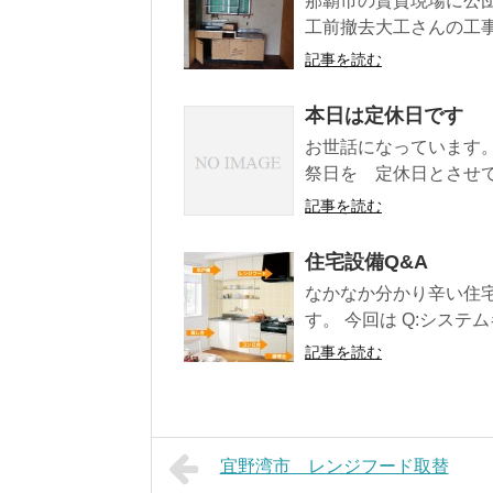
那覇市の賃貸現場に公
工前撤去大工さんの工事
記事を読む
本日は定休日です
お世話になっています。
祭日を 定休日とさせて
記事を読む
住宅設備Q&A
なかなか分かり辛い住
す。 今回は Q:システ
記事を読む
宜野湾市 レンジフード取替