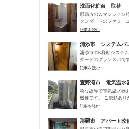
洗面化粧台 取替
那覇市のＡマンション
タンダードのファミーユ
記事を読む
浦添市 システムバ
浦添市のK様邸システム
ダードのグランスパです
記事を読む
宜野湾市 電気温水
急な故障で電気温水器お
機種です。 ご依頼あり
記事を読む
那覇市 アパート改