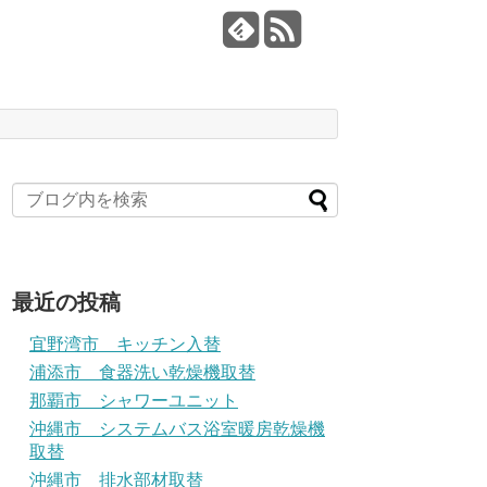
最近の投稿
宜野湾市 キッチン入替
浦添市 食器洗い乾燥機取替
那覇市 シャワーユニット
沖縄市 システムバス浴室暖房乾燥機
取替
沖縄市 排水部材取替