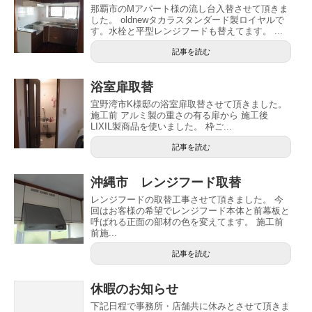
那覇市のMアパート様の流し台入替させて頂きま
した。 oldnewタカラスタンダード製ロイヤルで
す。水栓と平型レンジフードも替えてます。 ...
記事を読む
浴室扉取替
宜野湾市K様邸の浴室扉取替させて頂きました。
施工前 アルミ製の重さの有る扉から 施工後
LIXIL製商品を使いました。 枠ご...
記事を読む
沖縄市 レンジフード取替
レンジフードの取替工事させて頂きました。 今
回はお客様の希望でレンジフード本体と前幕板と
呼ばれる正面の部材の色を変えてます。 施工前
前施...
記事を読む
休暇のお知らせ
下記日程で事務所・店舗共に休みとさせて頂きま