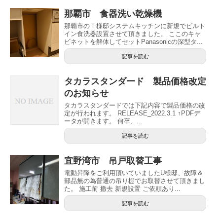
那覇市 食器洗い乾燥機
那覇市のＴ様邸システムキッチンに新規でビルト
イン食洗器設置させて頂きました。 ここのキャ
ビネットを解体してセットPanasonicの深型タ...
記事を読む
タカラスタンダード 製品価格改定
のお知らせ
タカラスタンダードでは下記内容で製品価格の改
定が行われます。 RELEASE_2022.3.1 ↑PDFデ
ータが開きます。 何卒、...
記事を読む
宜野湾市 吊戸取替工事
電動昇降をご利用頂いていましたU様邸、故障＆
部品無の為普通の吊り棚でお取替させて頂きまし
た。 施工前 撤去 新規設置 ご依頼あり...
記事を読む