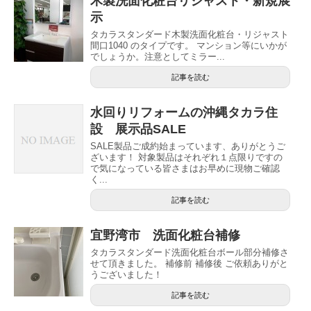
木製洗面化粧台リジャスト・新規展
示
タカラスタンダード木製洗面化粧台・リジャスト
間口1040 のタイプです。 マンション等にいかが
でしょうか。注意としてミラー...
記事を読む
水回りリフォームの沖縄タカラ住
設 展示品SALE
SALE製品ご成約始まっています、ありがとうご
ざいます！ 対象製品はそれぞれ１点限りですの
で気になっている皆さまはお早めに現物ご確認
く...
記事を読む
宜野湾市 洗面化粧台補修
タカラスタンダード洗面化粧台ボール部分補修さ
せて頂きました。 補修前 補修後 ご依頼ありがと
うございました！
記事を読む